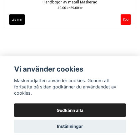
Handbojor av metall Maskerad
49.00 kr
59.00 kr
Läs mer
Vi använder cookies
Maskeradjatten använder cookies. Genom att
fortsätta på sidan godkänner du användandet av
cookies.
Kontakt
Köpvillkor
Godkänn alla
Inställningar
© Copyright 2026 Maskeradjätten
Powered by Quickbutik