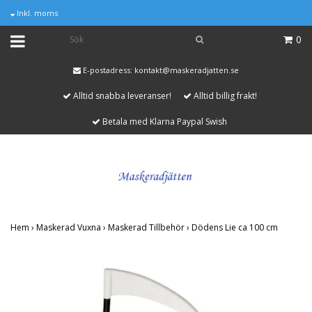
Inkl. moms
0
E-postadress:
kontakt@maskeradjatten.se
Alltid snabba leveranser!
Alltid billig frakt!
Betala med Klarna Paypal Swish
Hem
›
Maskerad Vuxna
›
Maskerad Tillbehör
›
Dödens Lie ca 100 cm