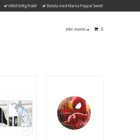
Alltid billig frakt!
Betala med Klarna Paypal Swish
0
Inkl. moms