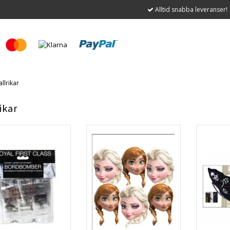
Alltid snabba leveranser!
allrikar
ikar