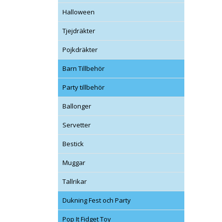
Halloween
Tjejdräkter
Pojkdräkter
Barn Tillbehör
Party tillbehör
Ballonger
Servetter
Bestick
Muggar
Tallrikar
Dukning Fest och Party
Pop It Fidget Toy