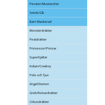
Peruker/Mustascher
Smink/Sår
Barn Maskerad
Monsterdräkter
Piratdräkter
Prinsessor/Prinsar
Superhjältar
Indian/Cowboy
Polis och Tjuv
Ängel/Demon
Grek/Romardräkter
Cirkusdräkter