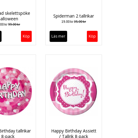
ad skelettspöke
Spiderman 2 tallrikar
alloween
19.00 kr
35.00 kr
.00 kr
99.00 kr
Läs mer
irthday tallrikar
Happy Birthday Assiett
8-pack
/ Tallrik 8-pack