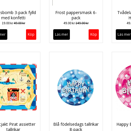
sbomb 3-pack fylld
Frost pappersmask 6-
Tvådel
med konfetti
pack
H
19.00 kr
49.00 kr
49.00 kr
149.00 kr
49
mer
Läs mer
Läs mer
tjakt Pirat assietter
Blå födelsedags tallrikar
Happy B
tallrikar
8-pack