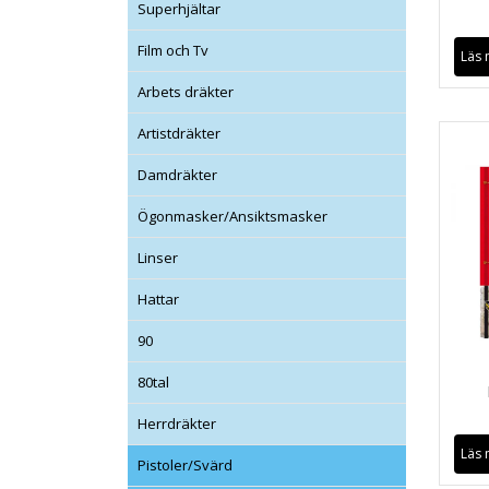
Superhjältar
Film och Tv
Läs 
Arbets dräkter
Artistdräkter
Damdräkter
Ögonmasker/Ansiktsmasker
Linser
Hattar
90
80tal
Herrdräkter
Läs 
Pistoler/Svärd