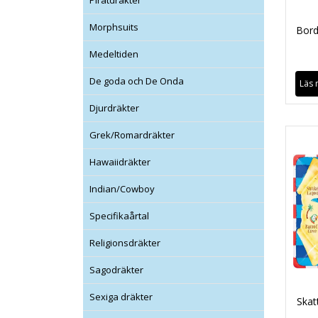
Piratdräkter
Morphsuits
Bord
Medeltiden
De goda och De Onda
Läs 
Djurdräkter
Grek/Romardräkter
Hawaiidräkter
Indian/Cowboy
Specifikaårtal
Religionsdräkter
Sagodräkter
Sexiga dräkter
Skat