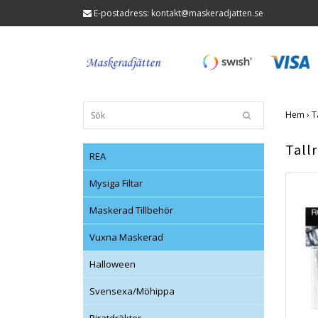
E-postadress:
kontakt@maskeradjatten.se
Hem
›
T
Tallr
REA
Mysiga Filtar
Maskerad Tillbehör
Vuxna Maskerad
Halloween
Svensexa/Möhippa