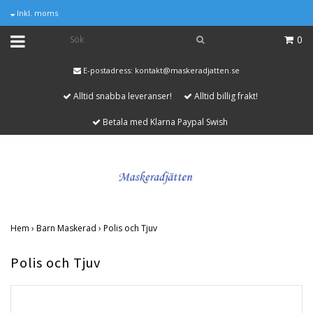
Inkl. moms
0
E-postadress:
kontakt@maskeradjatten.se
Alltid snabba leveranser!
Alltid billig frakt!
Betala med Klarna Paypal Swish
Hem
›
Barn Maskerad
›
Polis och Tjuv
Polis och Tjuv