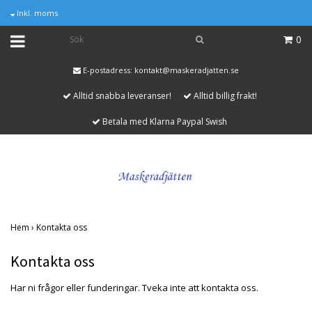
Inkl. moms
0
E-postadress:
kontakt@maskeradjatten.se
Alltid snabba leveranser!
Alltid billig frakt!
Betala med Klarna Paypal Swish
Hem
›
Kontakta oss
Kontakta oss
Har ni frågor eller funderingar. Tveka inte att kontakta oss.