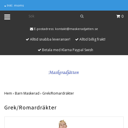
Inkl. moms
0
E-postadress:
kontakt@maskeradjatten.se
Alltid snabba leveranser!
Alltid billig frakt!
Betala med Klarna Paypal Swish
Hem
›
Barn Maskerad
›
Grek/Romardräkter
Grek/Romardräkter