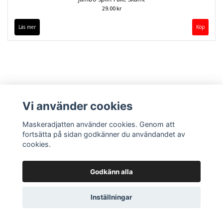
29.00 kr
Läs mer
Vi använder cookies
Maskeradjatten använder cookies. Genom att
fortsätta på sidan godkänner du användandet av
cookies.
Kontakt
Köpvillkor
Godkänn alla
Inställningar
© Copyright 2026 Maskeradjätten
Powered by Quickbutik