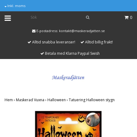
Inkl. moms
0
E-postadress:
kontakt@maskeradjatten.se
Alltid snabba leveranser!
Alltid billig frakt!
Betala med Klarna Paypal Swish
Hem
›
Maskerad Vuxna
›
Halloween
›
Tatuering Halloween stygn