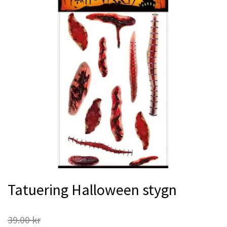
Tatuering Halloween stygn
39.00 kr