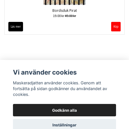
Bordsduk Pirat
19.00 kr
49.00 kr
Läs mer
Vi använder cookies
Maskeradjatten använder cookies. Genom att
fortsätta på sidan godkänner du användandet av
cookies.
Kontakt
Köpvillkor
Godkänn alla
Inställningar
© Copyright 2026 Maskeradjätten