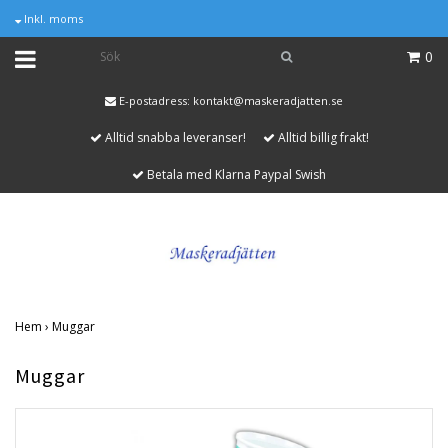
Inkl. moms
0
E-postadress:
kontakt@maskeradjatten.se
Alltid snabba leveranser!
Alltid billig frakt!
Betala med Klarna Paypal Swish
Hem
›
Muggar
Muggar