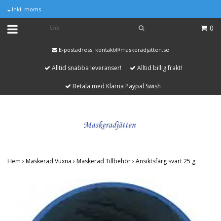
Inkl. moms
0
E-postadress:
kontakt@maskeradjatten.se
Alltid snabba leveranser!
Alltid billig frakt!
Betala med Klarna Paypal Swish
Hem
›
Maskerad Vuxna
›
Maskerad Tillbehör
›
Ansiktsfärg svart 25 g