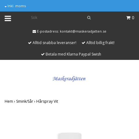
Inkl. moms
0
E-postadress:
kontakt@maskeradjatten.se
Alltid snabba leveranser!
Alltid billig frakt!
Betala med Klarna Paypal Swish
Hem
›
Smink/Sår
›
Hårspray Vit