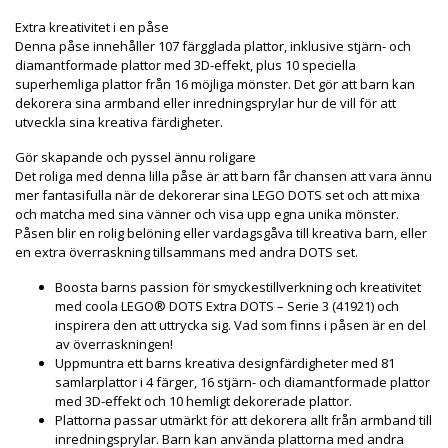
Extra kreativitet i en påse
Denna påse innehåller 107 färgglada plattor, inklusive stjärn- och
diamantformade plattor med 3D-effekt, plus 10 speciella
superhemliga plattor från 16 möjliga mönster. Det gör att barn kan
dekorera sina armband eller inredningsprylar hur de vill för att
utveckla sina kreativa färdigheter.
Gör skapande och pyssel ännu roligare
Det roliga med denna lilla påse är att barn får chansen att vara ännu
mer fantasifulla när de dekorerar sina LEGO DOTS set och att mixa
och matcha med sina vänner och visa upp egna unika mönster.
Påsen blir en rolig belöning eller vardagsgåva till kreativa barn, eller
en extra överraskning tillsammans med andra DOTS set.
Boosta barns passion för smyckestillverkning och kreativitet
med coola LEGO® DOTS Extra DOTS – Serie 3 (41921) och
inspirera den att uttrycka sig. Vad som finns i påsen är en del
av överraskningen!
Uppmuntra ett barns kreativa designfärdigheter med 81
samlarplattor i 4 färger, 16 stjärn- och diamantformade plattor
med 3D-effekt och 10 hemligt dekorerade plattor.
Plattorna passar utmärkt för att dekorera allt från armband till
inredningsprylar. Barn kan använda plattorna med andra