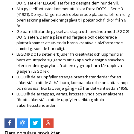
DOTS set eller LEGO® set för att designa dem hur de vill.
Alla pysselfantaster kommer att älska Extra DOTS – Serie 3
(41921). De nya färgerna och dekorerade plattorna blir en rolig
överraskning eller belöningsgåva till pojkar och flickor från 6
år.
Ge barn tilltalande pyssel att skapa och använda med LEGO®
DOTS seten. Denna påse med färgade och dekorerade
plattor kommer att utveckla barns kreativa självförtroende
samtidigt som de har roligt.
LEGO® DOTS seten erbjuder fri kreativitet och uppmuntrar
barn att uttrycka sig genom att skapa och designa smycken
eller inredningsprylar, så att en ny grupp barn får uppleva
glädjen i LEGO lek.
LEGO® delar uppfyller stränga branschstandarder för att
säkerställa att de är hållbara, kompatibla och kan sättas ihop
och dras isär lika lätt varje gång – så har det varit sedan 1958.
LEGO® delar tappas, värms, krossas, vrids och analyseras
för att säkerställa att de uppfyller strikta globala
säkerhetsstandarder.
Flera populära produkter