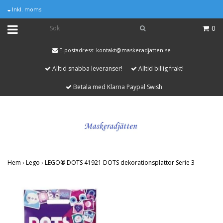
Inkl. moms
0
E-postadress:
kontakt@maskeradjatten.se
Alltid snabba leveranser!
Alltid billig frakt!
Betala med Klarna Paypal Swish
Hem
›
Lego
›
LEGO® DOTS 41921 DOTS dekorationsplattor Serie 3