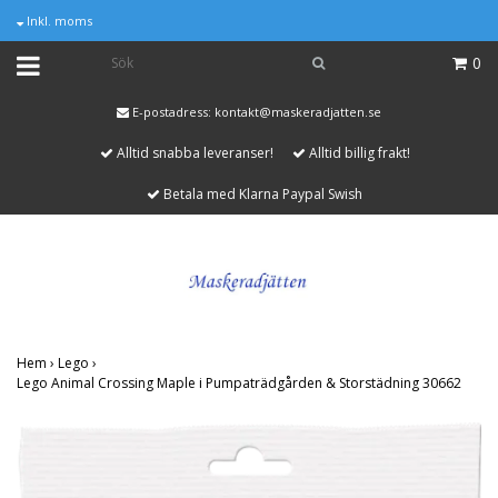
Inkl. moms
0
E-postadress:
kontakt@maskeradjatten.se
Alltid snabba leveranser!
Alltid billig frakt!
Betala med Klarna Paypal Swish
Hem
›
Lego
›
Lego Animal Crossing Maple i Pumpaträdgården & Storstädning 30662