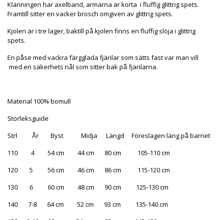
Klänningen har axelband, armarna är korta i fluffig glittrig spets.
Framtill sitter en vacker brosch omgiven av glittrig spets.
Kjolen är i tre lager, baktill på
kjolen finns en fluffig slöja i glittrig
spets.
En påse med vackra färgglada fjärilar som sätts fast var man vill
med en säkerhets nål som sitter bak på fjärilarna.
Material 100% bomull
Storleksguide
Strl År Byst Midja Längd Föreslagen läng på barnet
110 4 54 cm 44 cm 80 cm 105-110 cm
120 5 56 cm 46 cm 86 cm 115-120 cm
130 6 60 cm 48 cm 90 cm 125-130 cm
140 7-8 64 cm 52 cm 93 cm 135-140 cm