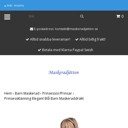
Inkl. moms
0
E-postadress:
kontakt@maskeradjatten.se
Alltid snabba leveranser!
Alltid billig frakt!
Betala med Klarna Paypal Swish
Hem
›
Barn Maskerad
›
Prinsessor/Prinsar
›
Prinsessklänning Elegant Blå Barn Maskeraddräkt