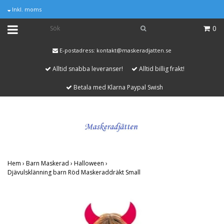
Inkl. moms
0
E-postadress:
kontakt@maskeradjatten.se
Alltid snabba leveranser!
Alltid billig frakt!
Betala med Klarna Paypal Swish
Hem
›
Barn Maskerad
›
Halloween
›
Djävulsklänning barn Röd Maskeraddräkt Small