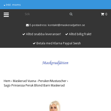
Inkl. moms
0
E-postadress:
kontakt@maskeradjatten.se
Alltid snabba leveranser!
Alltid billig frakt!
Betala med Klarna Paypal Swish
Hem
›
Maskerad Vuxna
›
Peruker/Mustascher
›
Sago Prinsessa Peruk Blond Barn Maskerad