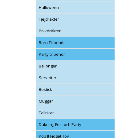
Halloween
Tjejdräkter
Pojkdräkter
Barn Tillbehör
Party tillbehör
Ballonger
Servetter
Bestick
Muggar
Tallrikar
Dukning Fest och Party
Pop It Fidget Toy