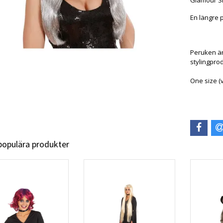
Glamour Si
En längre p
Peruken är 
stylingpro
One size (
 populära produkter