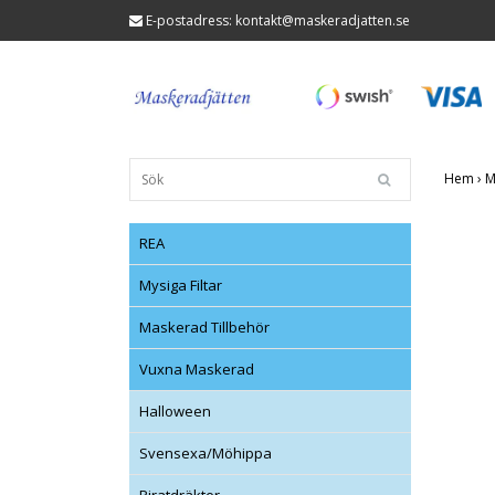
E-postadress:
kontakt@maskeradjatten.se
Hem
›
M
REA
Mysiga Filtar
Maskerad Tillbehör
Vuxna Maskerad
Halloween
Svensexa/Möhippa