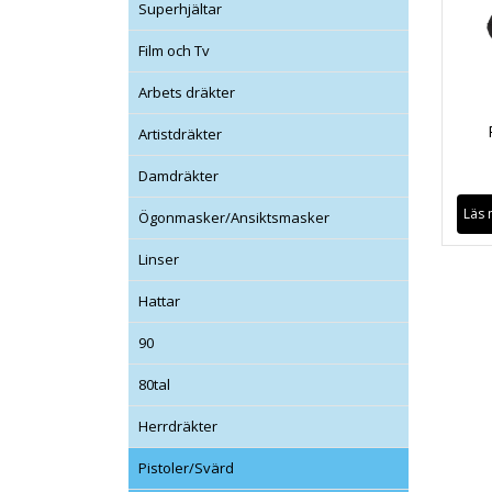
Superhjältar
Film och Tv
Arbets dräkter
Artistdräkter
Damdräkter
Läs 
Ögonmasker/Ansiktsmasker
Linser
Hattar
90
80tal
Herrdräkter
Pistoler/Svärd