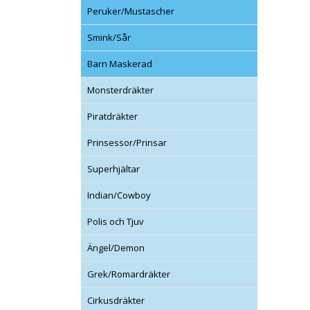
Peruker/Mustascher
Smink/Sår
Barn Maskerad
Monsterdräkter
Piratdräkter
Prinsessor/Prinsar
Superhjältar
Indian/Cowboy
Polis och Tjuv
Ängel/Demon
Grek/Romardräkter
Cirkusdräkter