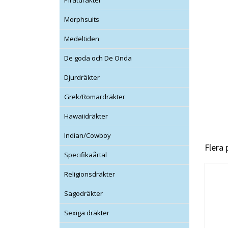
Piratdräkter
Morphsuits
Medeltiden
De goda och De Onda
Djurdräkter
Grek/Romardräkter
Hawaiidräkter
Indian/Cowboy
Flera
Specifikaårtal
Religionsdräkter
Sagodräkter
Sexiga dräkter