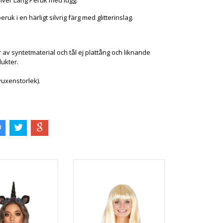
lver Lång Peruk med lugg.
eruk i en härligt silvrig färg med glitterinslag.
av syntetmaterial och tål ej plattång och liknande
dukter.
vuxenstorlek).