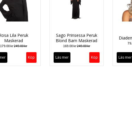
Rosa Lila Peruk
Sago Prinsessa Peruk
Diadem
Maskerad
Blond Barn Maskerad
79
179.00 kr
249.00 kr
169.00 kr
249.00 kr
mer
Läs mer
Läs mer