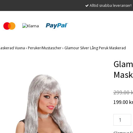
Alltid snabba leveranser!
askerad Vuxna
›
Peruker/Mustascher
›
Glamour Silver Lång Peruk Maskerad
Glamo
Mask
299.00 
199.00 k