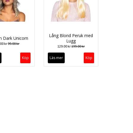
Lång Blond Peruk med
 Dark Unicorn
Lugg
.00 kr
99.00 kr
129.00 kr
199.00 kr
Läs mer