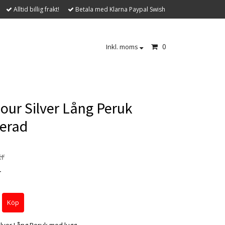
Alltid billig frakt!
Betala med Klarna Paypal Swish
0
Inkl. moms
ur Silver Lång Peruk
erad
kr
r