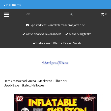
Inkl. moms
0
E-postadress:
kontakt@maskeradjatten.se
Alltid snabba leveranser!
Alltid billig frakt!
Betala med Klarna Paypal Swish
Hem
›
Maskerad Vuxna
›
Maskerad Tillbehör
›
Uppblåsbar Skelett Halloween