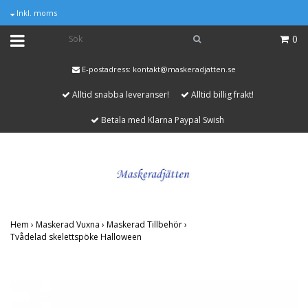
Inkl. moms
0
E-postadress:
kontakt@maskeradjatten.se
Alltid snabba leveranser!
Alltid billig frakt!
Betala med Klarna Paypal Swish
Hem
›
Maskerad Vuxna
›
Maskerad Tillbehör
›
Tvådelad skelettspöke Halloween