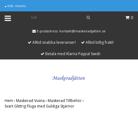
Inkl. moms
0
E-postadress:
kontakt@maskeradjatten.se
Alltid snabba leveranser!
Alltid billig frakt!
Betala med Klarna Paypal Swish
Hem
›
Maskerad Vuxna
›
Maskerad Tillbehör
›
Svart Glittrig Fluga med Guldiga Stjärnor