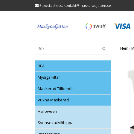
E-postadress:
kontakt@maskeradjatten.se
Hem
›
M
REA
Mysiga Filtar
Maskerad Tillbehör
Vuxna Maskerad
Halloween
Svensexa/Möhippa