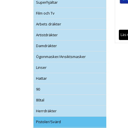
Superhjältar
Film och Tv
Arbets dräkter
Läs 
Artistdräkter
Damdräkter
Ögonmasker/Ansiktsmasker
Linser
Hattar
90
80tal
Herrdräkter
Pistoler/Svärd