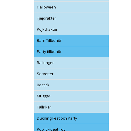
Halloween
Tjejdräkter
Pojkdräkter
Barn Tillbehör
Party tillbehör
Ballonger
Servetter
Bestick
Muggar
Tallrikar
Dukning Fest och Party
Pop It Fidget Toy