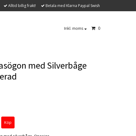
Alltid billig frakt!
Betala med Klarna Paypal Swish
0
Inkl. moms
lasögon med Silverbåge
erad