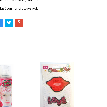
n med silverbåge, Onesize
lasögon har ej ett uvskydd.