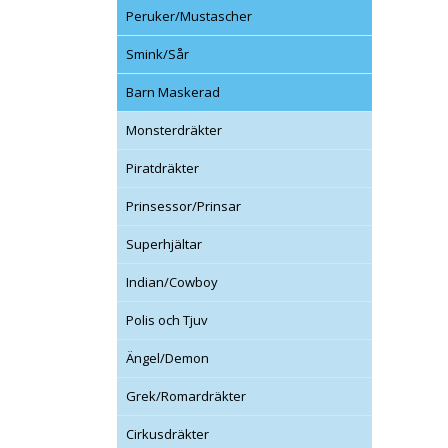
Peruker/Mustascher
Smink/Sår
Barn Maskerad
Monsterdräkter
Piratdräkter
Prinsessor/Prinsar
Superhjältar
Indian/Cowboy
Polis och Tjuv
Ängel/Demon
Grek/Romardräkter
Cirkusdräkter