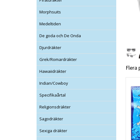
Piratdräkter
Morphsuits
Medeltiden
De goda och De Onda
Djurdräkter
Grek/Romardräkter
Flera
Hawaiidräkter
Indian/Cowboy
Specifikaårtal
Religionsdräkter
Sagodräkter
Sexiga dräkter