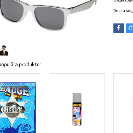
Solglasögo
Dessa solg
 populära produkter