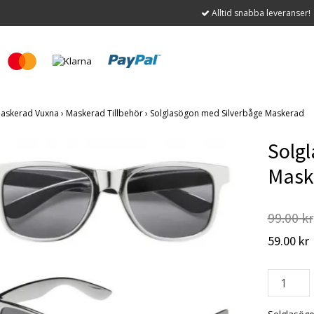
Alltid snabba leveranser!
askerad Vuxna
›
Maskerad Tillbehör
›
Solglasögon med Silverbåge Maskerad
Solg
Mask
99.00 kr
59.00 kr