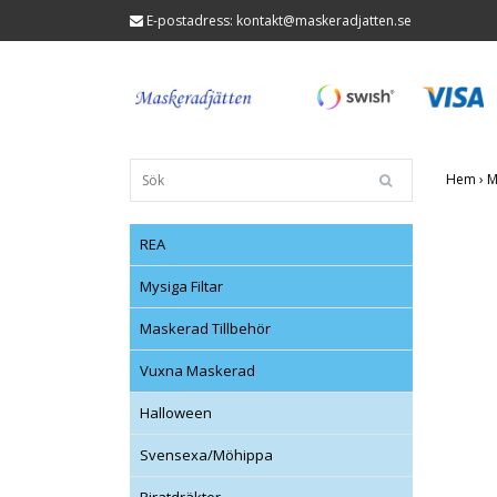
E-postadress:
kontakt@maskeradjatten.se
Hem
›
M
REA
Mysiga Filtar
Maskerad Tillbehör
Vuxna Maskerad
Halloween
Svensexa/Möhippa