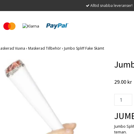
Alltid snabba leveranser!
askerad Vuxna
›
Maskerad Tillbehör
›
Jumbo Spliff Fake Skämt
Jumb
29.00 kr
JUMB
Jumbo Spli
teman.