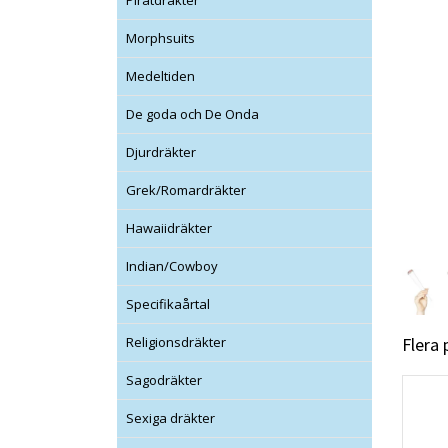
Piratdräkter
Morphsuits
Medeltiden
De goda och De Onda
Djurdräkter
Grek/Romardräkter
Hawaiidräkter
Indian/Cowboy
Specifikaårtal
Flera
Religionsdräkter
Sagodräkter
Sexiga dräkter