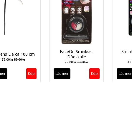
FaceOn Sminkset
Smink
ens Lie ca 100 cm
Dödskalle
79.00 kr
89.00 kr
29.00 kr
39.00 kr
49
mer
Läs mer
Läs mer