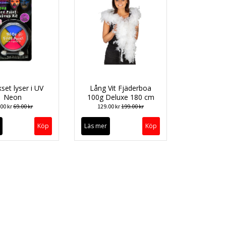
set lyser i UV
Lång Vit Fjäderboa
Neon
100g Deluxe 180 cm
.00 kr
69.00 kr
129.00 kr
199.00 kr
Läs mer