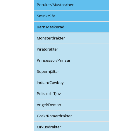
Peruker/Mustascher
Smink/Sår
Barn Maskerad
Monsterdräkter
Piratdräkter
Prinsessor/Prinsar
Superhjältar
Indian/Cowboy
Polis och Tjuv
Ängel/Demon
Grek/Romardräkter
Cirkusdräkter