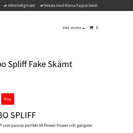
Alltid billig frakt!
Betala med Klarna Paypal Swish
0
Inkl. moms
o Spliff Fake Skämt
O SPLIFF
ff som passar perfekt till Flower Power och gangster