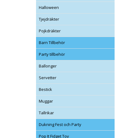
Halloween
Tjejdräkter
Pojkdräkter
Barn Tillbehör
Party tillbehör
Ballonger
Servetter
Bestick
Muggar
Tallrikar
Dukning Fest och Party
Pop It Fidget Toy