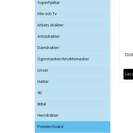
Superhjältar
Film och Tv
Arbets dräkter
Artistdräkter
Damdräkter
Död
Ögonmasker/Ansiktsmasker
Linser
Läs 
Hattar
90
80tal
Herrdräkter
Pistoler/Svärd