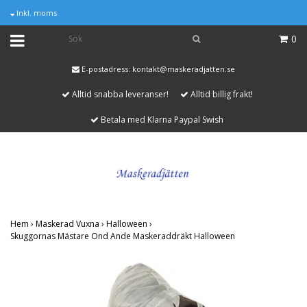
Inkl. moms
0
E-postadress:
kontakt@maskeradjatten.se
Alltid snabba leveranser!
Alltid billig frakt!
Betala med Klarna Paypal Swish
Hem
›
Maskerad Vuxna
›
Halloween
›
Skuggornas Mästare Ond Ande Maskeraddräkt Halloween