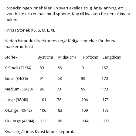
Förpackningen innehåller: En svart axellös stilig långklänning, ett
svart bälte och en hatt med spänne. Köp till kvasten för den ultimata
looken.
Finns i Storlek XS, S, M, L, XL
Nedan hittar du tillverkarens ungefärliga storlekar för denna
maskeraddräkt
Storlek Byst(cm) Midja(cm) Höft(cm) Längd(cm)
X-Small (32/34) 89 66 91 167
Small (34/36) 91 68 93 170
Medium (36/38) 96 73 99 173
Large (38/40) 101 78 104 173
X-Large (40/42) 106 83 109 173
XX-Large (42/44) 111 86 114 173
Kvast ingår inte. Kvast köpes separat.