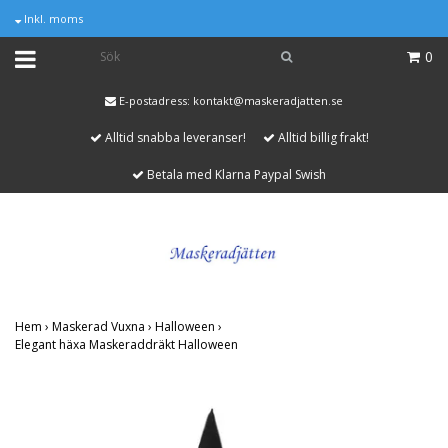
Inkl. moms
0
E-postadress:
kontakt@maskeradjatten.se
Alltid snabba leveranser!
Alltid billig frakt!
Betala med Klarna Paypal Swish
Hem
›
Maskerad Vuxna
›
Halloween
›
Elegant häxa Maskeraddräkt Halloween