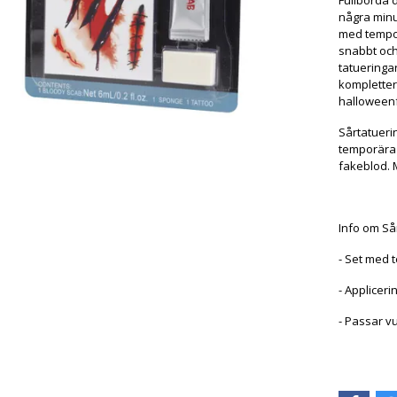
Fullborda 
några minu
med tempor
snabbt och
tatueringar
komplettera
halloweenf
Sårtatueri
temporära 
fakeblod. 
Info om Så
- Set med 
- Applicer
- Passar v