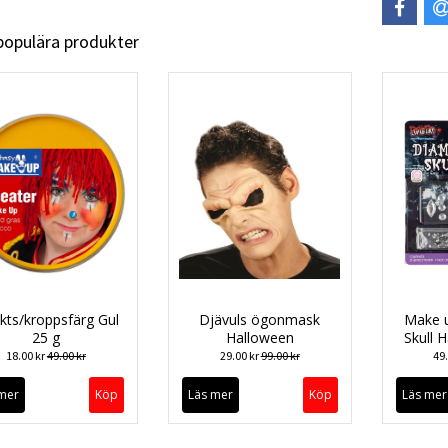
 populära produkter
kts/kroppsfärg Gul
Djävuls ögonmask
Make u
25 g
Halloween
Skull 
18.00 kr
49.00 kr
29.00 kr
99.00 kr
49
mer
Läs mer
Läs mer