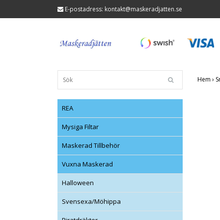
E-postadress:
kontakt@maskeradjatten.se
Hem
›
S
REA
Mysiga Filtar
Maskerad Tillbehör
Vuxna Maskerad
Halloween
Svensexa/Möhippa