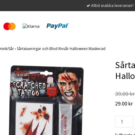
Alltid snabba leveranser!
mink/Sår
›
Sårtatueringar och Blod Rivsår Halloween Maskerad
Sårta
Hall
39.00 kr
29.00 kr