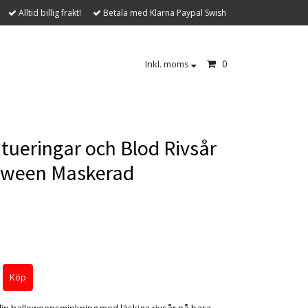
Alltid billig frakt!
Betala med Klarna Paypal Swish
0
Inkl. moms
tueringar och Blod Rivsår
oween Maskerad