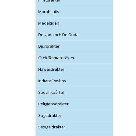
Piratdräkter
Morphsuits
Medeltiden
De goda och De Onda
Djurdräkter
Grek/Romardräkter
Hawaiidräkter
Indian/Cowboy
Specifikaårtal
Religionsdräkter
Sagodräkter
Sexiga dräkter