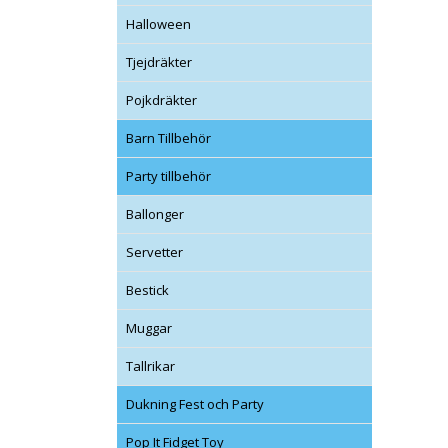
Halloween
Tjejdräkter
Pojkdräkter
Barn Tillbehör
Party tillbehör
Ballonger
Servetter
Bestick
Muggar
Tallrikar
Dukning Fest och Party
Pop It Fidget Toy