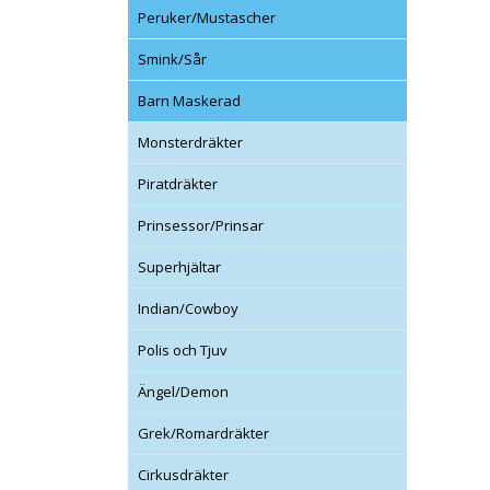
Peruker/Mustascher
Smink/Sår
Barn Maskerad
Monsterdräkter
Piratdräkter
Prinsessor/Prinsar
Superhjältar
Indian/Cowboy
Polis och Tjuv
Ängel/Demon
Grek/Romardräkter
Cirkusdräkter