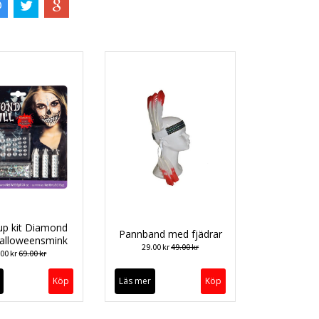
p kit Diamond
Pannband med fjädrar
Halloweensmink
29.00 kr
49.00 kr
.00 kr
69.00 kr
Läs mer