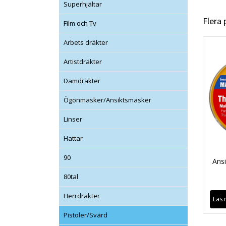
Superhjältar
Flera
Film och Tv
Arbets dräkter
Artistdräkter
Damdräkter
Ögonmasker/Ansiktsmasker
Linser
Hattar
90
Ansi
80tal
Herrdräkter
Läs 
Pistoler/Svärd