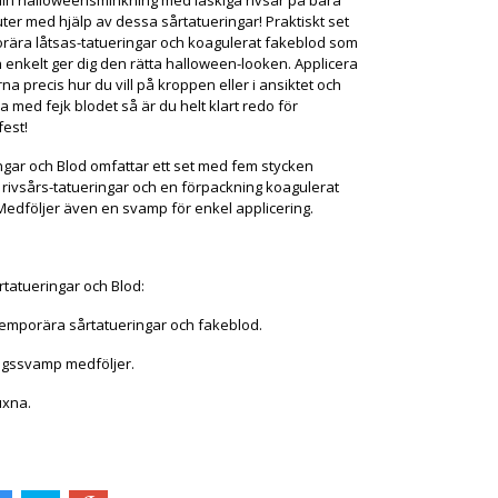
din halloweensminkning med läskiga rivsår på bara
ter med hjälp av dessa sårtatueringar! Praktiskt set
ära låtsas-tatueringar och koagulerat fakeblod som
 enkelt ger dig den rätta halloween-looken. Applicera
na precis hur du vill på kroppen eller i ansiktet och
 med fejk blodet så är du helt klart redo för
est!
ngar och Blod omfattar ett set med fem stycken
rivsårs-tatueringar och en förpackning koagulerat
Medföljer även en svamp för enkel applicering.
rtatueringar och Blod:
temporära sårtatueringar och fakeblod.
ingssvamp medföljer.
uxna.