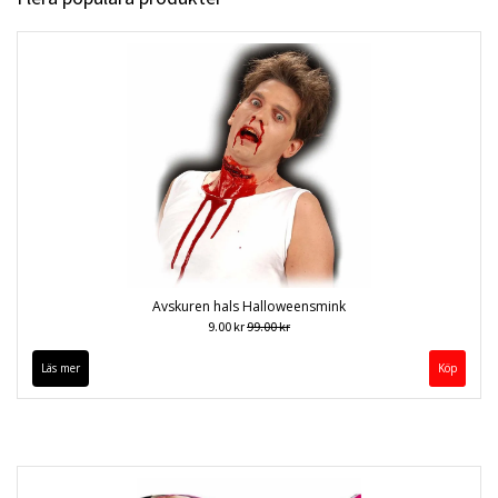
Avskuren hals Halloweensmink
9.00 kr
99.00 kr
Läs mer