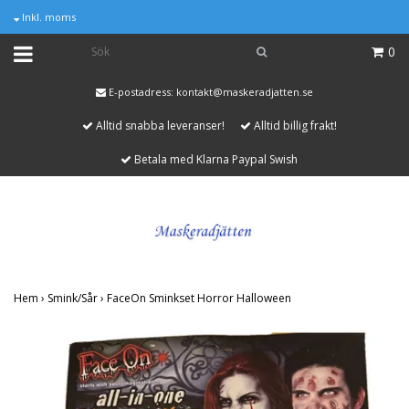
Inkl. moms
0
E-postadress:
kontakt@maskeradjatten.se
Alltid snabba leveranser!
Alltid billig frakt!
Betala med Klarna Paypal Swish
Hem
›
Smink/Sår
›
FaceOn Sminkset Horror Halloween