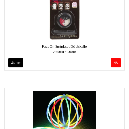
FaceOn Sminkset Dödskalle
29.00 kr
39.00 kr
Läs mer