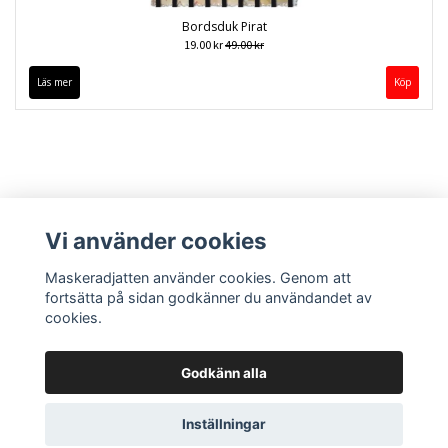
Bordsduk Pirat
19.00 kr
49.00 kr
Läs mer
Vi använder cookies
Maskeradjatten använder cookies. Genom att
fortsätta på sidan godkänner du användandet av
cookies.
Kontakt
Köpvillkor
Godkänn alla
Inställningar
© Copyright 2026 Maskeradjätten