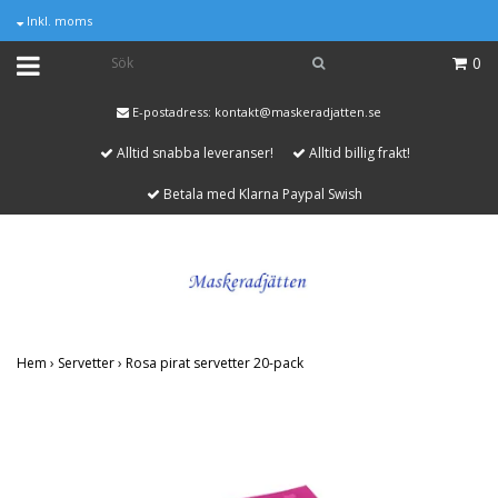
Inkl. moms
0
E-postadress:
kontakt@maskeradjatten.se
Alltid snabba leveranser!
Alltid billig frakt!
Betala med Klarna Paypal Swish
Hem
›
Servetter
›
Rosa pirat servetter 20-pack