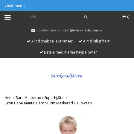
Inkl. moms
0
E-postadress:
kontakt@maskeradjatten.se
Alltid snabba leveranser!
Alltid billig frakt!
Betala med Klarna Paypal Swish
Hem
›
Barn Maskerad
›
Superhjältar
›
Grön Cape Mantel Barn 90 cm Maskerad Halloween