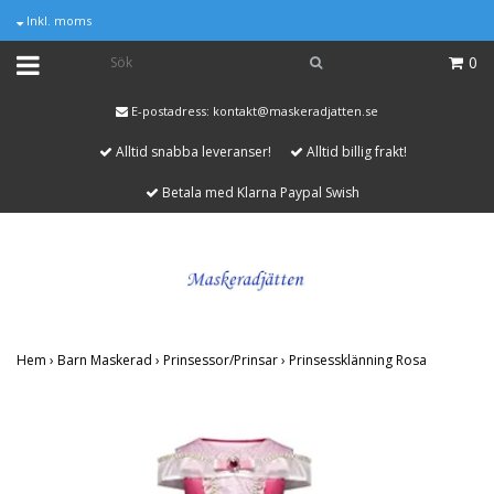
Inkl. moms
0
E-postadress:
kontakt@maskeradjatten.se
Alltid snabba leveranser!
Alltid billig frakt!
Betala med Klarna Paypal Swish
Hem
›
Barn Maskerad
›
Prinsessor/Prinsar
›
Prinsessklänning Rosa